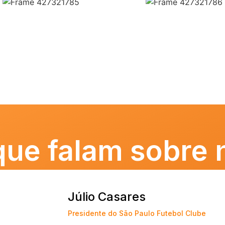
que falam sobre 
Júlio Casares
Presidente do São Paulo Futebol Clube