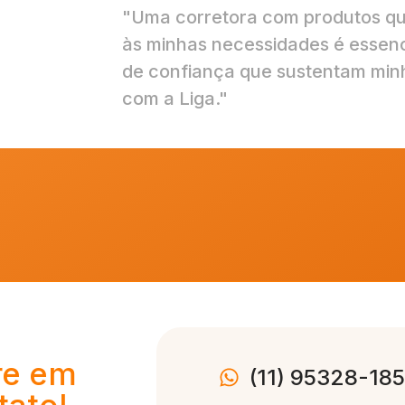
"Uma corretora com produtos q
às minhas necessidades é essenc
de confiança que sustentam minh
com a Liga."
re em
(11) 95328-185
tato!