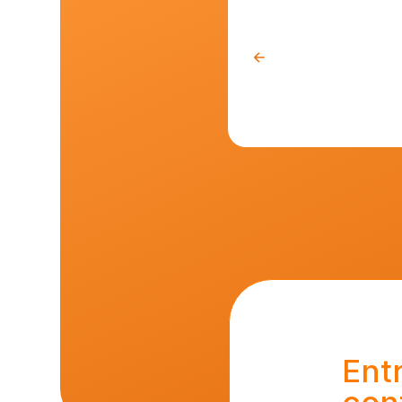
Ent
con