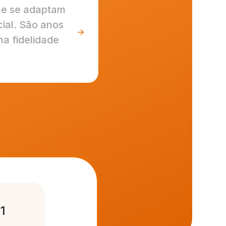
ue se adaptam
ial. São anos
a fidelidade
1